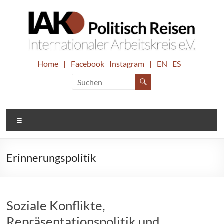
Zum
Inhalt
springen
IAK.
Home
|
Facebook
Instagram
|
EN
ES
Internationaler
Arbeitskreis
Politisch
e.V.
Reisen
Menü
Erinnerungspolitik
Soziale Konflikte,
Repräsentationspolitik und