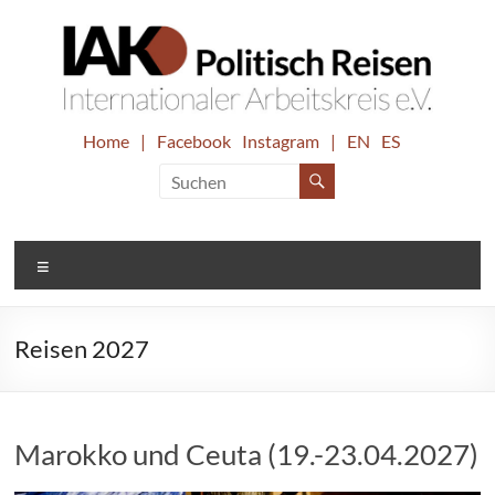
Zum
Inhalt
springen
IAK.
Home
|
Facebook
Instagram
|
EN
ES
Internationaler
Arbeitskreis
Politisch
e.V.
Reisen
Menü
Reisen 2027
Marokko und Ceuta (19.-23.04.2027)