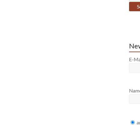
New
E-Ma
Nam
a