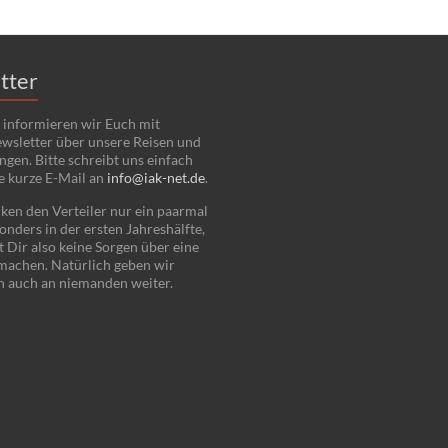
tter
 informieren wir Euch mit
wsletter über unsere Reisen und
ngen. Bitte schreibt uns einfach
e kurze E-Mail an
info@iak-net.de
.
ken den Verteiler nur ein paarmal
onders in der ersten Jahreshälfte,
 Dir also keine Sorgen über eine
 machen. Natürlich geben wir
n auch an niemanden weiter.