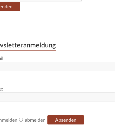
sletteranmeldung
il:
e:
nmelden
abmelden