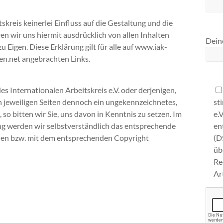
skreis keinerlei Einfluss auf die Gestaltung und die
ren wir uns hiermit ausdrücklich von allen Inhalten
Deine
u Eigen. Diese Erklärung gilt für alle auf www.iak-
en.net angebrachten Links.
s Internationalen Arbeitskreis e.V. oder derjenigen,
st
den jeweiligen Seiten dennoch ein ungekennzeichnetes,
e.
so bitten wir Sie, uns davon in Kenntnis zu setzen. Im
en
ng werden wir selbstverständlich das entsprechende
(D
nen bzw. mit dem entsprechenden Copyright
ü
Re
Ar