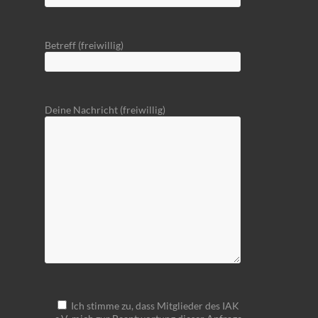
Betreff (freiwillig)
Deine Nachricht (freiwillig)
Ich stimme zu, dass Mitglieder des IAK