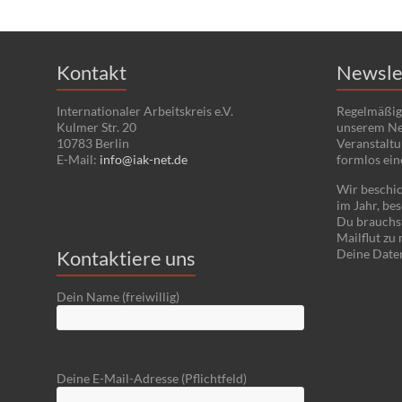
Kontakt
Newsle
Internationaler Arbeitskreis e.V.
Regelmäßig
Kulmer Str. 20
unserem Ne
10783 Berlin
Veranstaltu
E-Mail:
info@iak-net.de
formlos ein
Wir beschic
im Jahr, bes
Du brauchst
Mailflut zu
Kontaktiere uns
Deine Date
Dein Name (freiwillig)
Deine E-Mail-Adresse (Pflichtfeld)