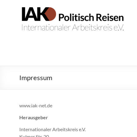
Zum
Inhalt
IAK.
Internationaler
springen
Arbeitskreis
Politisch
e.V.
Reisen
Impressum
www.iak-net.de
Herausgeber
Internationaler Arbeitskreis e.V.
Kulmer Str. 20