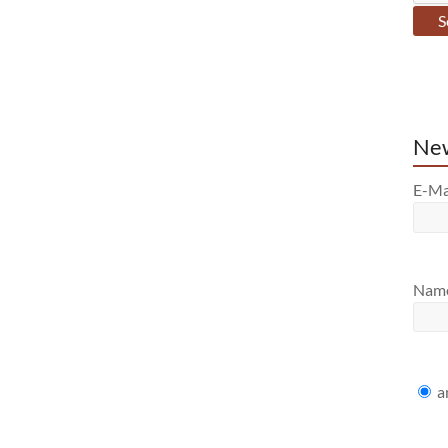
New
E-Ma
Nam
a