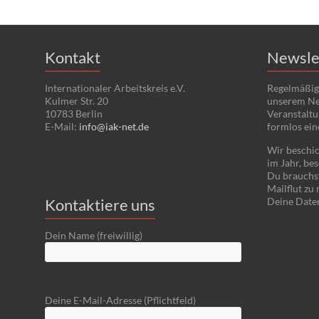
Kontakt
Newsle
Internationaler Arbeitskreis e.V.
Regelmäßig
Kulmer Str. 20
unserem Ne
10783 Berlin
Veranstaltu
E-Mail:
info@iak-net.de
formlos ein
Wir beschic
im Jahr, bes
Du brauchst
Mailflut zu
Kontaktiere uns
Deine Date
Dein Name (freiwillig)
Deine E-Mail-Adresse (Pflichtfeld)