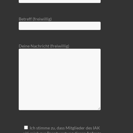
Betreff (freiwillig)
Deine Nachricht (freiwillig)
Ich stimme zu, dass Mitglieder des IAK