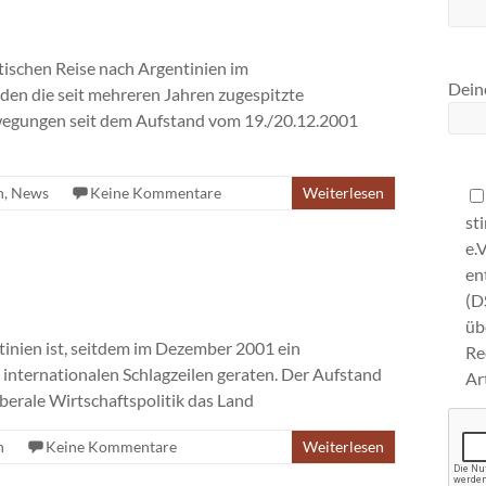
tischen Reise nach Argentinien im
Deine
en die seit mehreren Jahren zugespitzte
ewegungen seit dem Aufstand vom 19./20.12.2001
n
,
News
Keine Kommentare
Weiterlesen
st
e.
en
(D
ü
inien ist, seitdem im Dezember 2001 ein
Re
 internationalen Schlagzeilen geraten. Der Aufstand
Ar
iberale Wirtschaftspolitik das Land
n
Keine Kommentare
Weiterlesen