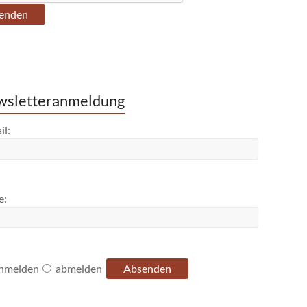
sletteranmeldung
il:
e:
nmelden
abmelden