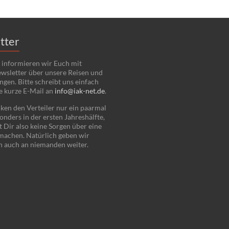
tter
 informieren wir Euch mit
wsletter über unsere Reisen und
ngen. Bitte schreibt uns einfach
e kurze E-Mail an
info@iak-net.de
.
ken den Verteiler nur ein paarmal
onders in der ersten Jahreshälfte,
 Dir also keine Sorgen über eine
 machen. Natürlich geben wir
n auch an niemanden weiter.