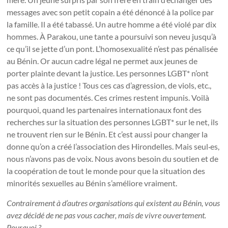
messages avec son petit copain a été dénoncé à la police par
la famille. Il a été tabassé. Un
autre homme a été violé par dix
hommes. À Parakou, une tante a poursuivi son neveu jusqu’à
ce qu’il se jette d’un pont. L’homosexualité n’est pas pénalisée
au Bénin. Or aucun cadre légal ne permet aux jeunes de
porter plainte devant la justice. Les personnes LGBT* n’ont
pas accès à la justice ! Tous ces cas d’agression, de viols, etc.,
ne sont pas documentés. Ces crimes restent impunis. Voilà
pourquoi, quand les partenaires internationaux font des
recherches sur la situation des personnes LGBT* sur le net, ils
ne trouvent rien sur le Bénin. Et c’est aussi pour changer la
donne qu’on a créé l’association des Hirondelles. Mais seul·es,
nous n’avons pas de voix. Nous avons besoin du soutien et de
la coopération de tout le monde pour que la situation des
minorités sexuelles au Bénin s’améliore vraiment.
Contrairement à d’autres organisations qui existent au Bénin, vous
avez décidé de ne pas vous cacher, mais de vivre ouvertement.
Pourquoi ?