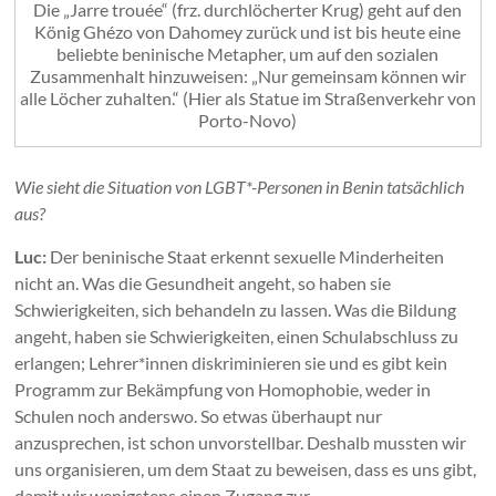
Die „Jarre trouée“ (frz. durchlöcherter Krug) geht auf den
König Ghézo von Dahomey zurück und ist bis heute eine
beliebte beninische Metapher, um auf den sozialen
Zusammenhalt hinzuweisen: „Nur gemeinsam können wir
alle Löcher zuhalten.“ (Hier als Statue im Straßenverkehr von
Porto-Novo)
Wie sieht die Situation von LGBT*-Personen in Benin tatsächlich
aus?
Luc:
Der beninische Staat erkennt sexuelle Minderheiten
nicht an. Was die Gesundheit angeht, so haben sie
Schwierigkeiten, sich behandeln zu lassen. Was die Bildung
angeht, haben sie Schwierigkeiten, einen Schulabschluss zu
erlangen; Lehrer*innen diskriminieren sie und es gibt kein
Programm zur Bekämpfung von Homophobie, weder in
Schulen noch anderswo. So etwas überhaupt nur
anzusprechen, ist schon unvorstellbar. Deshalb mussten wir
uns organisieren, um dem Staat zu beweisen, dass es uns gibt,
damit wir wenigstens einen Zugang zur