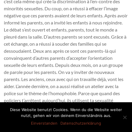
c’est cela même qui crée la discrimination à l’en-contre des
minorités sexuelles. Du coup, on a réussi à effacer l’image
négative que ces parents avaient de leurs enfants. Après avoir
informé les parents, on a invité les enfants à nous rejoindre.
Le débat s’est ouvert et enfants, parents, tout le monde a
pleuré dans la salle. D’autres parents se sont excusés. Grâce à
cet échange, on a réussi à souder des familles qui se
dessoudaient. Deux ans après ce sont ces parents-là qui
convainquent d’autres parents d’accepter l’orientation
sexuelle de leurs enfants. Depuis deux mois, on a un groupe
de parole pour les parents. On va y inviter de nouveaux
parents. Les anciens, ceux avec qui on travaille déjà, vont les
aider. L’année dernière, on a aussi réalisé un atelier avec la
police sur le thème de l’homophobie. Parce que quand des
policiers t’arrêtent aujourd’hui, ils utilisent ta sexualité
comme levier pour t’extorquer des fonds. Si on ne te jette pas
Diese Website benutzt Cookies. Wenn du die Website weiter
en prison, on te prend de l’argent. Or ce n’est pas leur rôle. En
nutzt, gehen wir von deinem Einverständnis aus.
tant qu’agents de sécurité, ils sont là pour protéger les
Einverstanden
Datenschutzerklärung
citoyens, pas pour leur faire peur, pas pour les discriminer, pas