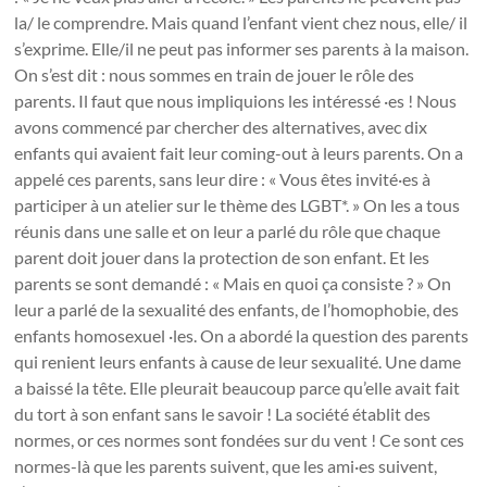
la/ le comprendre. Mais quand l’enfant vient chez nous, elle/ il
s’exprime. Elle/il ne peut pas informer ses parents à la maison.
On s’est dit : nous sommes en train de jouer le rôle des
parents. Il faut que nous impliquions les intéressé ·es ! Nous
avons commencé par chercher des alternatives, avec dix
enfants qui avaient fait leur coming-out à leurs parents. On a
appelé ces parents, sans leur dire : « Vous êtes invité·es à
participer à un atelier sur le thème des LGBT*. » On les a tous
réunis dans une salle et on leur a parlé du rôle que chaque
parent doit jouer dans la protection de son enfant. Et les
parents se sont demandé : « Mais en quoi ça consiste ? » On
leur a parlé de la sexualité des enfants, de l’homophobie, des
enfants homosexuel ·les. On a abordé la question des parents
qui renient leurs enfants à cause de leur sexualité. Une dame
a baissé la tête. Elle pleurait beaucoup parce qu’elle avait fait
du tort à son enfant sans le savoir ! La société établit des
normes, or ces normes sont fondées sur du vent ! Ce sont ces
normes-là que les parents suivent, que les ami·es suivent,