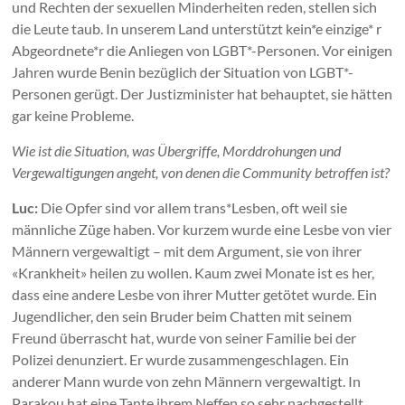
und Rechten der sexuellen Minderheiten reden, stellen sich
die Leute taub. In unserem Land unterstützt kein*e einzige* r
Abgeordnete*r die Anliegen von LGBT*-Personen. Vor einigen
Jahren wurde Benin bezüglich der Situation von LGBT*-
Personen gerügt. Der Justizminister hat behauptet, sie hätten
gar keine Probleme.
Wie ist die Situation, was Übergriffe, Morddrohungen und
Vergewaltigungen angeht, von denen die Community betroffen ist?
Luc:
Die Opfer sind vor allem trans*Lesben, oft weil sie
männliche Züge haben. Vor kurzem wurde eine Lesbe von vier
Männern vergewaltigt – mit dem Argument, sie von ihrer
«Krankheit» heilen zu wollen. Kaum zwei Monate ist es her,
dass eine andere Lesbe von ihrer Mutter getötet wurde. Ein
Jugendlicher, den sein Bruder beim Chatten mit seinem
Freund überrascht hat, wurde von seiner Familie bei der
Polizei denunziert. Er wurde zusammengeschlagen. Ein
anderer Mann wurde von zehn
Männern vergewaltigt. In
Parakou hat eine Tante ihrem Neffen so sehr nachgestellt,