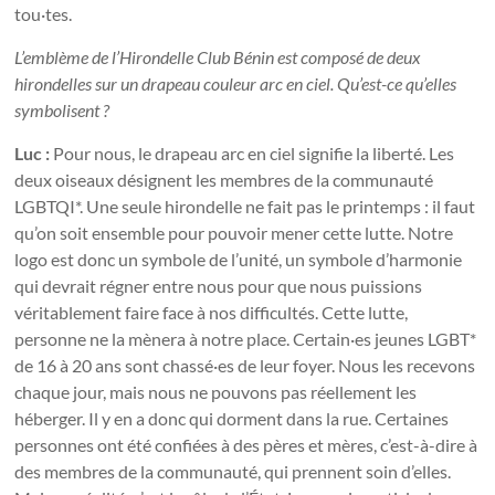
tou·tes.
L’emblème de l’Hirondelle Club Bénin est composé de deux
hirondelles sur un drapeau couleur arc en ciel. Qu’est-ce qu’elles
symbolisent ?
Luc :
Pour nous, le drapeau arc en ciel signifie la liberté. Les
deux oiseaux désignent les membres de la communauté
LGBTQI*. Une seule hirondelle ne fait pas le printemps : il faut
qu’on soit ensemble pour pouvoir mener cette lutte. Notre
logo est donc un symbole de l’unité, un symbole d’harmonie
qui devrait régner entre nous pour que nous puissions
véritablement faire face à nos difficultés. Cette lutte,
personne ne la mènera à notre place. Certain·es jeunes LGBT*
de 16 à 20 ans sont chassé·es de leur foyer. Nous les recevons
chaque jour, mais nous ne pouvons pas réellement les
héberger. Il y en a donc qui dorment dans la rue. Certaines
personnes ont été confiées à des pères et mères, c’est-à-dire à
des membres de la communauté, qui prennent soin d’elles.