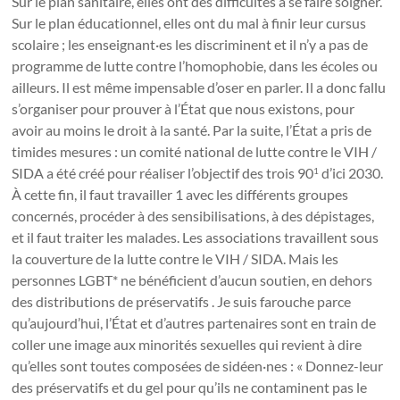
Sur le plan sanitaire, elles ont des difficultés à se faire soigner.
Sur le plan éducationnel, elles ont du mal à finir leur cursus
scolaire ; les enseignant·es les discriminent et il n’y a pas de
programme de lutte contre l’homophobie, dans les écoles ou
ailleurs. Il est même impensable d’oser en parler. Il a donc fallu
s’organiser pour prouver à l’État que nous existons, pour
avoir au moins le droit à la santé. Par la suite, l’État a pris de
timides mesures : un comité national de lutte contre le VIH /
SIDA a été créé pour réaliser l’objectif des trois 90
d’ici 2030.
1
À cette fin, il faut travailler
1
avec les différents groupes
concernés, procéder à des sensibilisations, à des dépistages,
et il faut traiter les malades. Les associations travaillent sous
la couverture de la lutte contre le VIH / SIDA. Mais les
personnes LGBT* ne bénéficient d’aucun soutien, en dehors
des distributions de préservatifs . Je suis farouche parce
qu’aujourd’hui, l’État et d’autres partenaires sont en train de
coller une image aux minorités sexuelles qui revient à dire
qu’elles sont toutes composées de sidéen·nes : « Donnez-leur
des préservatifs et du gel pour qu’ils ne contaminent pas le