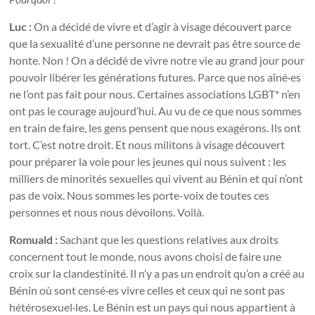
Luc :
On a décidé de vivre et d’agir à visage découvert parce
que la sexualité d’une personne ne devrait pas être source de
honte. Non ! On a décidé de vivre notre vie au grand jour pour
pouvoir libérer les générations futures. Parce que nos aîné·es
ne l’ont pas fait pour nous. Certaines associations LGBT* n’en
ont pas le courage aujourd’hui. Au vu de ce que nous sommes
en train de faire, les gens pensent que nous exagérons. Ils ont
tort. C’est notre droit. Et nous militons à visage découvert
pour préparer la voie pour les jeunes qui nous suivent : les
milliers de minorités sexuelles qui vivent au Bénin et qui n’ont
pas de voix. Nous sommes les porte-voix de toutes ces
personnes et nous nous dévoilons. Voilà.
Romuald :
Sachant que les questions relatives aux droits
concernent tout le monde, nous avons choisi de faire une
croix sur la clandestinité. Il n’y a pas un endroit qu’on a créé au
Bénin où sont censé·es vivre celles et ceux qui ne sont pas
hétérosexuel·les. Le Bénin est un pays qui nous appartient à