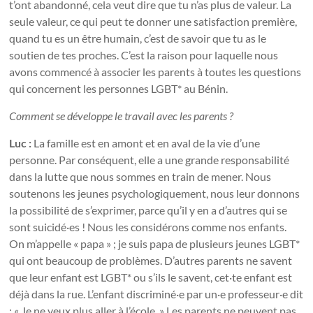
t’ont abandonné, cela veut dire que tu n’as plus de valeur. La
seule valeur, ce qui peut te donner une satisfaction première,
quand tu es un être humain, c’est de savoir que tu as le
soutien de tes proches. C’est la raison pour laquelle nous
avons commencé à associer les parents à toutes les questions
qui concernent les personnes LGBT* au Bénin.
Comment se développe le travail avec les parents ?
Luc :
La famille est en amont et en aval de la vie d’une
personne. Par conséquent, elle a une grande responsabilité
dans la lutte que nous sommes en train de mener. Nous
soutenons les jeunes psychologiquement, nous leur donnons
la possibilité de s’exprimer, parce qu’il y en a d’autres qui se
sont suicidé·es ! Nous les considérons comme nos enfants.
On m’appelle « papa » ; je suis papa de plusieurs jeunes LGBT*
qui ont beaucoup de problèmes. D’autres parents ne savent
que leur enfant est LGBT* ou s’ils le savent, cet·te enfant est
déjà dans la rue. L’enfant discriminé·e par un·e professeur·e dit
: « Je ne veux plus aller à l’école. » Les parents ne peuvent pas