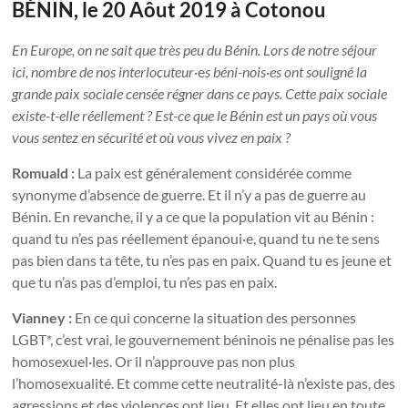
BÉNIN, le 20 Aôut 2019 à Cotonou
En Europe, on ne sait que très peu du Bénin. Lors de notre séjour
ici, nombre de nos interlocuteur
·e
s béni-nois
·
es ont souligné la
grande paix sociale censée régner dans ce pays. Cette paix sociale
existe-t-elle réellement ? Est-ce que le Bénin est un pays où vous
vous sentez en sécurité et où vous vivez en paix ?
Romuald :
La paix est généralement considérée comme
synonyme d’absence de guerre. Et il n’y a pas de guerre au
Bénin. En revanche, il y a ce que la population vit au Bénin :
quand tu n’es pas réellement épanoui·e, quand tu ne te sens
pas bien dans ta tête, tu n’es pas en paix. Quand tu es jeune et
que tu n’as pas d’emploi, tu n’es pas en paix.
Vianney :
En ce qui concerne la situation des personnes
LGBT*, c’est vrai, le gouvernement béninois ne pénalise pas les
homosexuel·les. Or il n’approuve pas non plus
l’homosexualité. Et comme cette neutralité-là n’existe pas, des
agressions et des violences ont lieu. Et elles ont lieu en toute