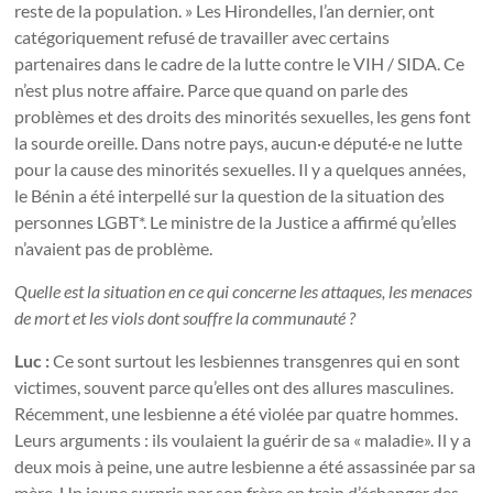
reste de la population. » Les Hirondelles, l’an dernier, ont
catégoriquement refusé de travailler avec certains
partenaires dans le cadre de la lutte contre le VIH / SIDA. Ce
n’est plus notre affaire. Parce que quand on parle des
problèmes et des droits des minorités sexuelles, les gens font
la sourde oreille. Dans notre pays, aucun·e député·e ne lutte
pour la cause des minorités sexuelles. Il y a quelques années,
le Bénin a été interpellé sur la question de la situation des
personnes LGBT*. Le ministre de la Justice a affirmé qu’elles
n’avaient pas de problème.
Quelle est la situation en ce qui concerne les attaques, les menaces
de mort et les viols dont souffre la communauté ?
Luc :
Ce sont surtout les lesbiennes transgenres qui en sont
victimes, souvent parce qu’elles ont des allures masculines.
Récemment, une lesbienne a été violée par quatre hommes.
Leurs arguments : ils voulaient la guérir de sa « maladie». Il y a
deux mois à peine, une autre lesbienne a été assassinée par sa
mère. Un jeune surpris par son frère en train d’échanger des