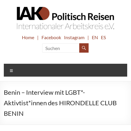
Zum
Inhalt
springen
IAK.
Home
|
Facebook
Instagram
|
EN
ES
Internationaler
Arbeitskreis
Politisch
e.V.
Reisen
Menü
Benin – Interview mit LGBT*-
Aktivtist*innen des HIRONDELLE CLUB
BENIN