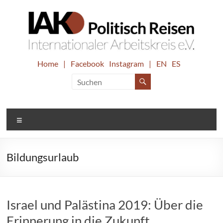
Zum
Inhalt
springen
IAK.
Home
|
Facebook
Instagram
|
EN
ES
Internationaler
Arbeitskreis
Politisch
e.V.
Reisen
Menü
Bildungsurlaub
Israel und Palästina 2019: Über die
Erinnerung in die Zukunft