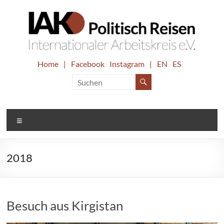
Zum
Inhalt
springen
IAK.
Home
|
Facebook
Instagram
|
EN
ES
Internationaler
Arbeitskreis
Politisch
e.V.
Reisen
Menü
2018
Besuch aus Kirgistan