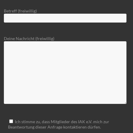
Betreff (freiwillig)
Deine Nachricht (freiwillig)
Ich stimme zu, dass Mitglieder des IAK e.V. mich zur
Beantwortung dieser Anfrage kontaktieren dürfen.