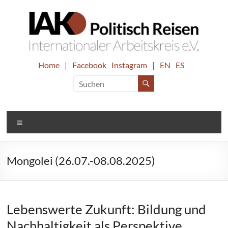
Zum
Inhalt
springen
IAK.
Home
|
Facebook
Instagram
|
EN
ES
Internationaler
Arbeitskreis
Politisch
e.V.
Reisen
Menü
Mongolei (26.07.-08.08.2025)
Lebenswerte Zukunft: Bildung und
Nachhaltigkeit als Perspektive