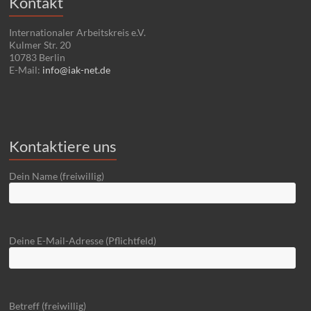
Kontakt
Internationaler Arbeitskreis e.V.
Kulmer Str. 20
10783 Berlin
E-Mail:
info@iak-net.de
Kontaktiere uns
Dein Name (freiwillig)
Deine E-Mail-Adresse (Pflichtfeld)
Betreff (freiwillig)