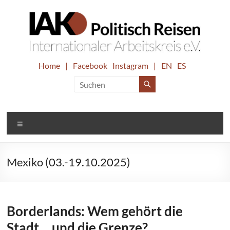
Zum
Inhalt
springen
IAK.
Home
|
Facebook
Instagram
|
EN
ES
Internationaler
Arbeitskreis
Politisch
e.V.
Reisen
Menü
Mexiko (03.-19.10.2025)
Borderlands: Wem gehört die
Stadt… und die Grenze?