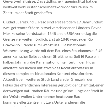
Gewaltverhältnisse. Das städtische Fraueninstitut hat den
weltweit wohl ersten Sicherheitskorridor für Frauen im
Zentrum der Stadt geschaffen.
Ciudad Juárez und El Paso sind erst seit dem 19. Jahrhundert
zwei getrennte Städte in zwei verschiedenen Ländern. Bevor
Mexiko seine Nordstaaten 1848 an die USA verlor, lag die
Grenze viel weiter nördlich. Erst ab 1848 wurde der Río
Bravo/Río Grande zum Grenzfluss. Die binationale
Wassernutzung wurde mit dem Bau eines Staudamms auf US-
amerikanischer Seite zu einem Streitthema. Seit El Paso ein
halbes Jahr lang die Kanalisation ungefiltert in den Fluss
ableitete, versuchen Initiativen das Recht auf Wasser in
diesem komplexen, binationalen Kontext einzufordern.
Aktuell ist ein weiteres Stück Land an der Grenze in den
Fokus des öffentlichen Interesses gerückt: der Chamizal, einer
der wenigen naturnahen Räume und grüne Lunge der Stadt in
der Wüste wollen Unternehmer heute zum Bau
kommerzieller Zentren nutzen. Unter anderem die