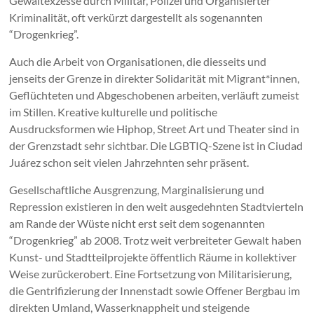
Gewaltexzesse durch Militär, Polizei und Organisierter
Kriminalität, oft verkürzt dargestellt als sogenannten
“Drogenkrieg”.
Auch die Arbeit von Organisationen, die diesseits und
jenseits der Grenze in direkter Solidarität mit Migrant*innen,
Geflüchteten und Abgeschobenen arbeiten, verläuft zumeist
im Stillen. Kreative kulturelle und politische
Ausdrucksformen wie Hiphop, Street Art und Theater sind in
der Grenzstadt sehr sichtbar. Die LGBTIQ-Szene ist in Ciudad
Juárez schon seit vielen Jahrzehnten sehr präsent.
Gesellschaftliche Ausgrenzung, Marginalisierung und
Repression existieren in den weit ausgedehnten Stadtvierteln
am Rande der Wüste nicht erst seit dem sogenannten
“Drogenkrieg” ab 2008. Trotz weit verbreiteter Gewalt haben
Kunst- und Stadtteilprojekte öffentlich Räume in kollektiver
Weise zurückerobert. Eine Fortsetzung von Militarisierung,
die Gentrifizierung der Innenstadt sowie Offener Bergbau im
direkten Umland, Wasserknappheit und steigende