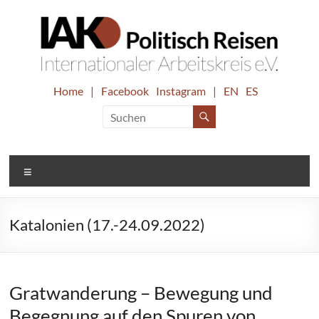
Zum
Inhalt
springen
IAK.
Home
|
Facebook
Instagram
|
EN
ES
Internationaler
Arbeitskreis
Politisch
e.V.
Reisen
Menü
Katalonien (17.-24.09.2022)
Gratwanderung – Bewegung und
Begegnung auf den Spuren von