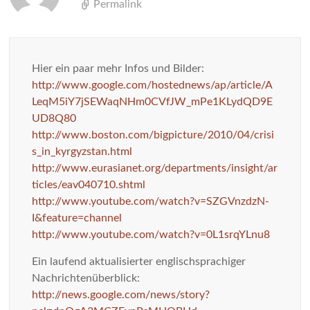
Permalink
Hier ein paar mehr Infos und Bilder:
http://www.google.com/hostednews/ap/article/A
LeqM5iY7jSEWaqNHm0CVfJW_mPe1KLydQD9E
UD8Q80
http://www.boston.com/bigpicture/2010/04/crisi
s_in_kyrgyzstan.html
http://www.eurasianet.org/departments/insight/ar
ticles/eav040710.shtml
http://www.youtube.com/watch?v=SZGVnzdzN-
I&feature=channel
http://www.youtube.com/watch?v=0L1srqYLnu8
Ein laufend aktualisierter englischsprachiger
Nachrichtenüberblick:
http://news.google.com/news/story?