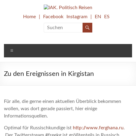
Zum
Inhalt
springen
IAK.
Home
|
Facebook
Instagram
|
EN
ES
Internationaler
Arbeitskreis
Politisch
e.V.
Reisen
Menü
Zu den Ereignissen in Kirgistan
Für alle, die gerne einen aktuellen Überblick bekommen
wollen, was dort gerade passiert, hier einige
Informationsquellen.
Optimal für Russischkundige ist
http://www.ferghana.ru
.
Der Twitterstream #freekg ist größtenteils in Russisch,