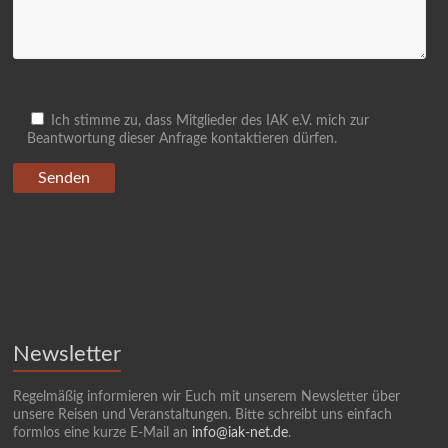
Ich stimme zu, dass Mitglieder des IAK e.V. mich zur
Beantwortung dieser Anfrage kontaktieren dürfen.
Newsletter
Regelmäßig informieren wir Euch mit unserem Newsletter über
unsere Reisen und Veranstaltungen. Bitte schreibt uns einfach
formlos eine kurze E-Mail an
info@iak-net.de
.