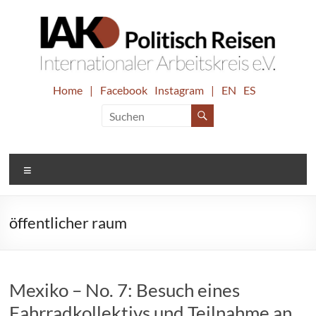
Zum
Inhalt
springen
IAK.
Home
|
Facebook
Instagram
|
EN
ES
Internationaler
Arbeitskreis
Politisch
e.V.
Reisen
Menü
öffentlicher raum
Mexiko – No. 7: Besuch eines
Fahrradkollektivs und Teilnahme an