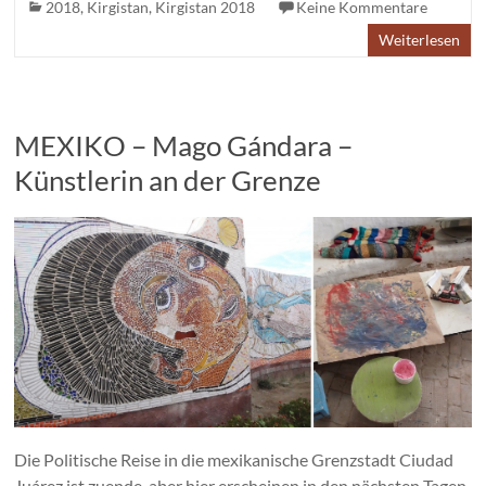
2018
,
Kirgistan
,
Kirgistan 2018
Keine Kommentare
Weiterlesen
MEXIKO – Mago Gándara –
Künstlerin an der Grenze
Die Politische Reise in die mexikanische Grenzstadt Ciudad
Juárez ist zuende, aber hier erscheinen in den nächsten Tagen