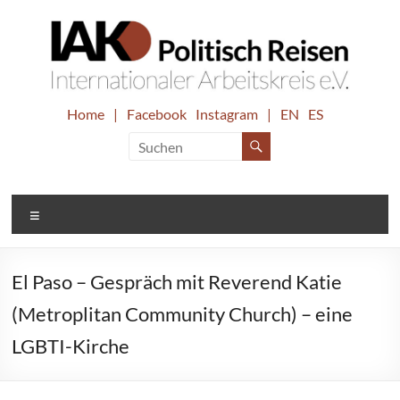
Zum
Inhalt
springen
IAK.
Home
|
Facebook
Instagram
|
EN
ES
Internationaler
Arbeitskreis
Politisch
e.V.
Reisen
Menü
El Paso – Gespräch mit Reverend Katie
(Metroplitan Community Church) – eine
LGBTI-Kirche