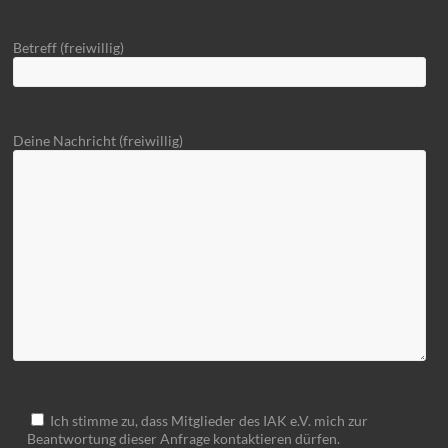
Betreff (freiwillig)
Deine Nachricht (freiwillig)
Ich stimme zu, dass Mitglieder des IAK e.V. mich zur
Beantwortung dieser Anfrage kontaktieren dürfen.