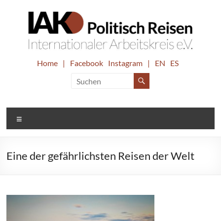
Zum
Inhalt
springen
IAK.
Home
|
Facebook
Instagram
|
EN
ES
Internationaler
Arbeitskreis
Politisch
e.V.
Reisen
Menü
Eine der gefährlichsten Reisen der Welt