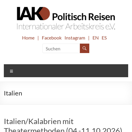
Zum
Inhalt
springen
IAK.
Home
|
Facebook
Instagram
|
EN
ES
Internationaler
Arbeitskreis
Politisch
e.V.
Reisen
Menü
Italien
Italien/Kalabrien mit
Theatermethoden (04.-11.10.2026)