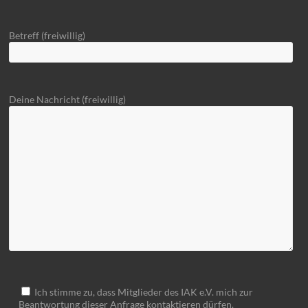
Betreff (freiwillig)
Deine Nachricht (freiwillig)
Ich stimme zu, dass Mitglieder des IAK e.V. mich zur
Beantwortung dieser Anfrage kontaktieren dürfen.