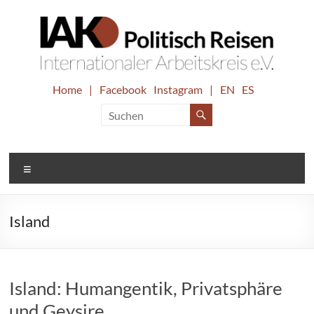
Zum
Inhalt
springen
IAK.
Home
|
Facebook
Instagram
|
EN
ES
Internationaler
Arbeitskreis
Politisch
e.V.
Reisen
Menü
Island
Island: Humangentik, Privatsphäre
und Geysire