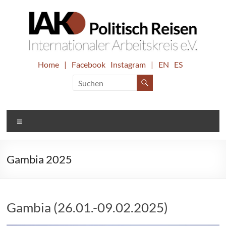
Zum
Inhalt
springen
IAK.
Home
|
Facebook
Instagram
|
EN
ES
Internationaler
Arbeitskreis
Politisch
e.V.
Reisen
Menü
Gambia 2025
Gambia (26.01.-09.02.2025)