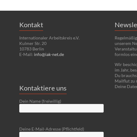
Kontakt
Newsle
Internationaler Arbeitskreis e.V.
Regelmäßig
Kulmer Str. 20
unserem Ne
10783 Berlin
Veranstaltu
E-Mail:
info@iak-net.de
formlos ein
Wir beschic
im Jahr, bes
Du brauchst
Mailflut zu
Kontaktiere uns
Deine Date
Dein Name (freiwillig)
Deine E-Mail-Adresse (Pflichtfeld)