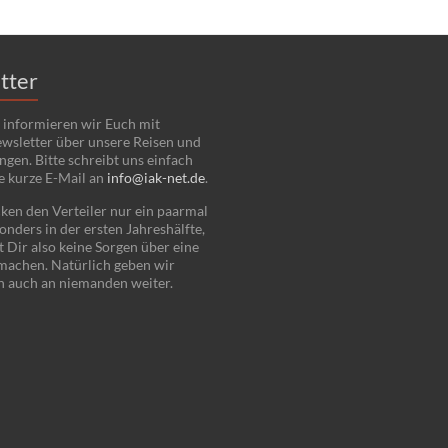
tter
 informieren wir Euch mit
wsletter über unsere Reisen und
ngen. Bitte schreibt uns einfach
e kurze E-Mail an
info@iak-net.de
.
ken den Verteiler nur ein paarmal
onders in der ersten Jahreshälfte,
 Dir also keine Sorgen über eine
 machen. Natürlich geben wir
n auch an niemanden weiter.