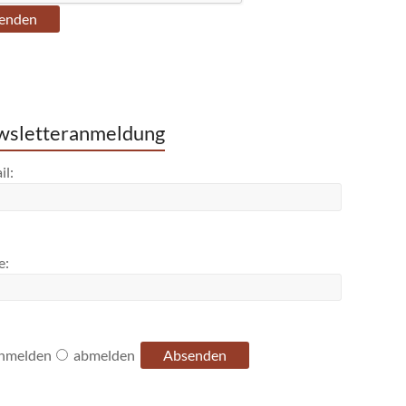
sletteranmeldung
il:
e:
nmelden
abmelden