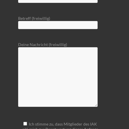
Betreff (freiwillig)
Deine Nachricht (freiwillig)
Ich stimme zu, dass Mitglieder des IAK