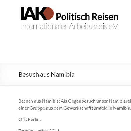
Zum
Inhalt
IAK.
Internationaler
springen
Arbeitskreis
Politisch
e.V.
Reisen
Besuch aus Namibia
Besuch aus Namibia: Als Gegenbesuch unser Namibiare
einer Gruppe aus dem Gewerkschaftsumfeld in Namibia.
Ort: Berlin.
Termin: Herbst 2011.