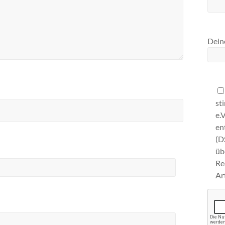
Deine
st
e.
en
(D
ü
Re
Ar