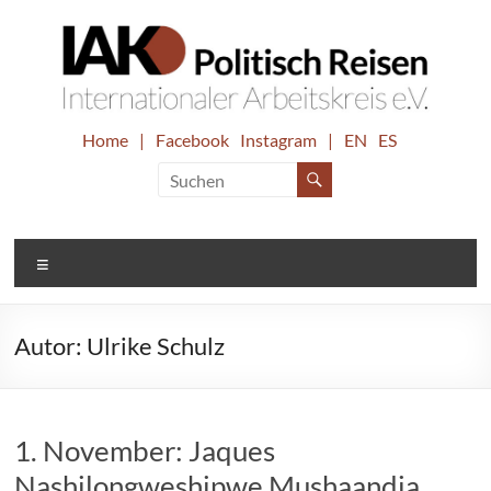
Zum
Inhalt
springen
IAK.
Home
|
Facebook
Instagram
|
EN
ES
Internationaler
Arbeitskreis
Politisch
e.V.
Reisen
Menü
Autor:
Ulrike Schulz
1. November: Jaques
Nashilongweshipwe Mushaandja,