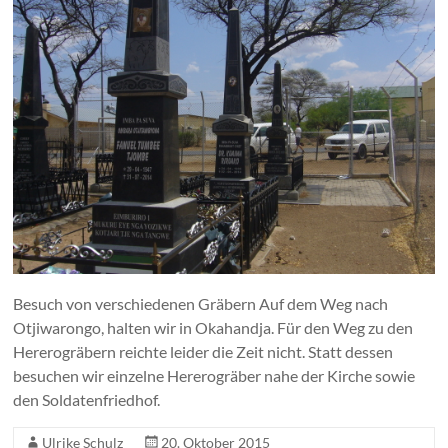
Besuch von verschiedenen Gräbern Auf dem Weg nach
Otjiwarongo, halten wir in Okahandja. Für den Weg zu den
Hererogräbern reichte leider die Zeit nicht. Statt dessen
besuchen wir einzelne Hererogräber nahe der Kirche sowie
den Soldatenfriedhof.
Ulrike Schulz
20. Oktober 2015