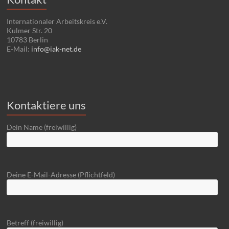
Internationaler Arbeitskreis e.V.
Kulmer Str. 20
10783 Berlin
E-Mail:
info@iak-net.de
Kontaktiere uns
Dein Name (freiwillig)
Deine E-Mail-Adresse (Pflichtfeld)
Betreff (freiwillig)