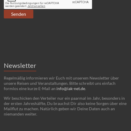
Newsletter
Regelmäßig informieren wir Euch mit unserem Newsletter über
unsere Reisen und Veranstaltungen. Bitte schreibt uns einfach
formlos eine kurze E-Mail an
info@iak-net.de
.
Wir beschicken den Verteiler nur ein paarmal im Jahr, besonders in
der ersten Jahreshälfte, Du brauchst Dir also keine Sorgen über eine
Mailflut zu machen. Natürlich geben wir Deine Daten auch an
niemanden weiter.