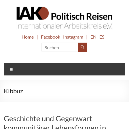
Zum
Inhalt
springen
IAK.
Home
|
Facebook
Instagram
|
EN
ES
Internationaler
Arbeitskreis
Politisch
e.V.
Reisen
Menü
Kibbuz
Geschichte und Gegenwart
kommunitärer Lebensformen in