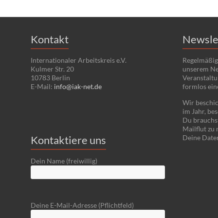
Kontakt
Newsle
Internationaler Arbeitskreis e.V.
Regelmäßig
Kulmer Str. 20
unserem Ne
10783 Berlin
Veranstaltu
E-Mail:
info@iak-net.de
formlos ein
Wir beschic
im Jahr, bes
Du brauchst
Mailflut zu
Kontaktiere uns
Deine Date
Dein Name (freiwillig)
Deine E-Mail-Adresse (Pflichtfeld)