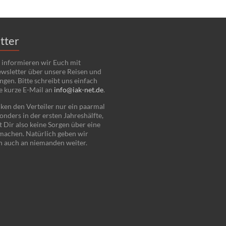
tter
 informieren wir Euch mit
wsletter über unsere Reisen und
ngen. Bitte schreibt uns einfach
e kurze E-Mail an
info@iak-net.de
.
ken den Verteiler nur ein paarmal
onders in der ersten Jahreshälfte,
 Dir also keine Sorgen über eine
 machen. Natürlich geben wir
n auch an niemanden weiter.