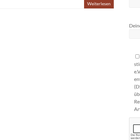
Weiterlesen
Deine
st
e.
en
(D
ü
Re
Ar