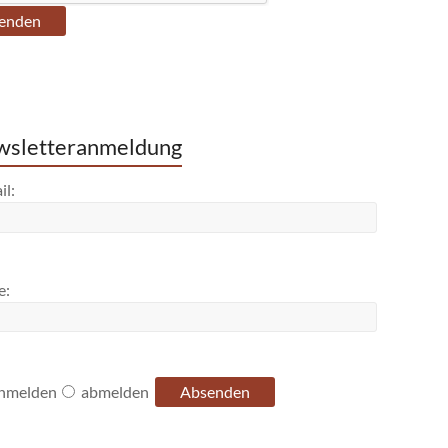
sletteranmeldung
il:
e:
nmelden
abmelden