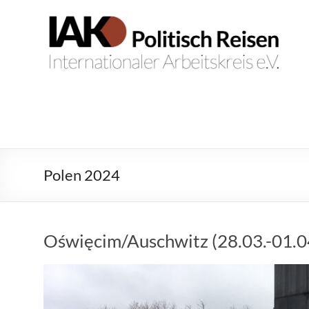
Zum
Inhalt
IAK.
Internationaler
springen
Arbeitskreis
Politisch
e.V.
Reisen
Polen 2024
Oświęcim/Auschwitz (28.03.-01.0