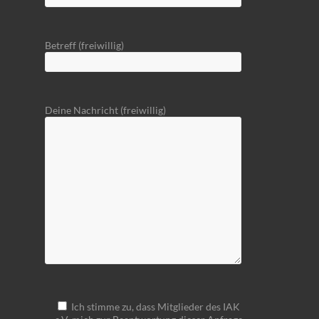
Betreff (freiwillig)
Deine Nachricht (freiwillig)
Ich stimme zu, dass Mitglieder des IAK