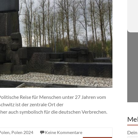
olitische Reise für Menschen unter 27 Jahren vom
hwitz ist der zentrale Ort der
her auch symbolisch für die deutschen Verbrechen.
Mel
Dein
Polen
,
Polen 2024
Keine Kommentare