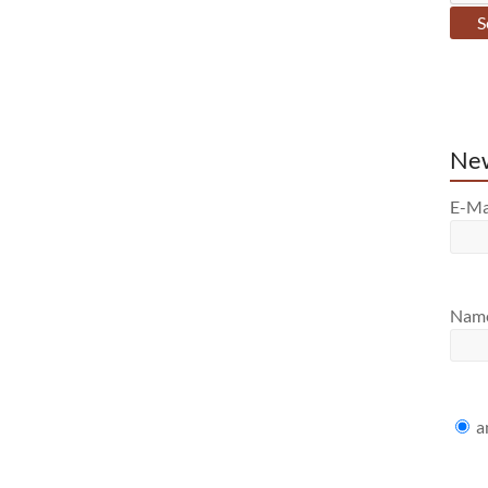
New
E-Ma
Nam
a