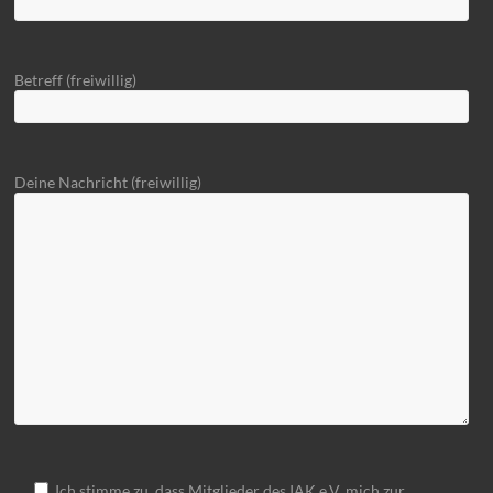
Betreff (freiwillig)
Deine Nachricht (freiwillig)
Ich stimme zu, dass Mitglieder des IAK e.V. mich zur