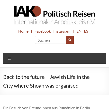
Zum
Inhalt
springen
IAK.
Home
|
Facebook
Instagram
|
EN
ES
Internationaler
Arbeitskreis
Politisch
e.V.
Reisen
Menü
Back to the future – Jewish Life in the
City where Shoah was organised
Ein Besuch von FreundInnen aus Rumänien in Berlin