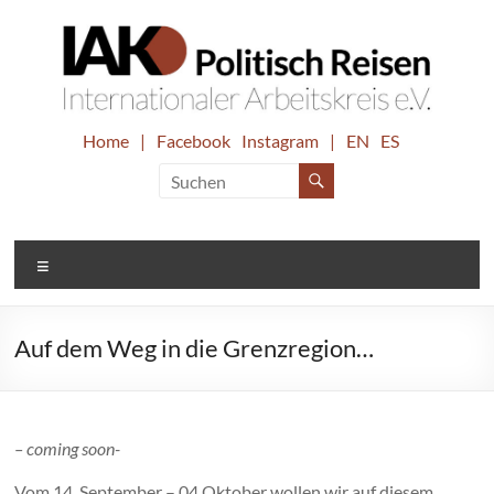
Zum
Inhalt
springen
IAK.
Home
|
Facebook
Instagram
|
EN
ES
Internationaler
Arbeitskreis
Politisch
e.V.
Reisen
Menü
Auf dem Weg in die Grenzregion…
– coming soon-
Vom 14. September – 04.Oktober wollen wir auf diesem