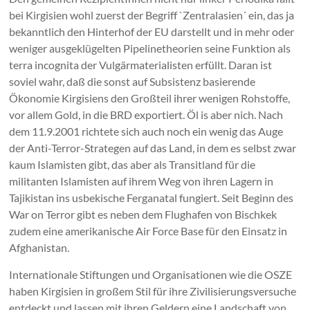
bei Kirgisien wohl zuerst der Begriff `Zentralasien´ ein, das ja
bekanntlich den Hinterhof der EU darstellt und in mehr oder
weniger ausgeklügelten Pipelinetheorien seine Funktion als
terra incognita der Vulgärmaterialisten erfüllt. Daran ist
soviel wahr, daß die sonst auf Subsistenz basierende
Ökonomie Kirgisiens den Großteil ihrer wenigen Rohstoffe,
vor allem Gold, in die BRD exportiert. Öl is aber nich. Nach
dem 11.9.2001 richtete sich auch noch ein wenig das Auge
der Anti-Terror-Strategen auf das Land, in dem es selbst zwar
kaum Islamisten gibt, das aber als Transitland für die
militanten Islamisten auf ihrem Weg von ihren Lagern in
Tajikistan ins usbekische Ferganatal fungiert. Seit Beginn des
War on Terror gibt es neben dem Flughafen von Bischkek
zudem eine amerikanische Air Force Base für den Einsatz in
Afghanistan.
Internationale Stiftungen und Organisationen wie die OSZE
haben Kirgisien in großem Stil für ihre Zivilisierungsversuche
entdeckt und lassen mit ihren Geldern eine Landschaft von