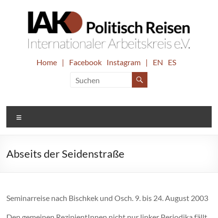
Zum
Inhalt
springen
IAK.
Home
|
Facebook
Instagram
|
EN
ES
Internationaler
Arbeitskreis
Politisch
e.V.
Reisen
Menü
Abseits der Seidenstraße
Seminarreise nach Bischkek und Osch. 9. bis 24. August 2003
Den gemeinen RezipientInnen nicht nur linker Periodika fällt