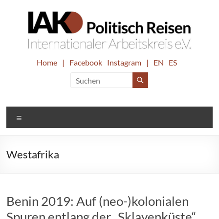
Zum
Inhalt
springen
IAK.
Home
|
Facebook
Instagram
|
EN
ES
Internationaler
Arbeitskreis
Politisch
e.V.
Reisen
Menü
Westafrika
Benin 2019: Auf (neo-)kolonialen
Spuren entlang der „Sklavenküste“