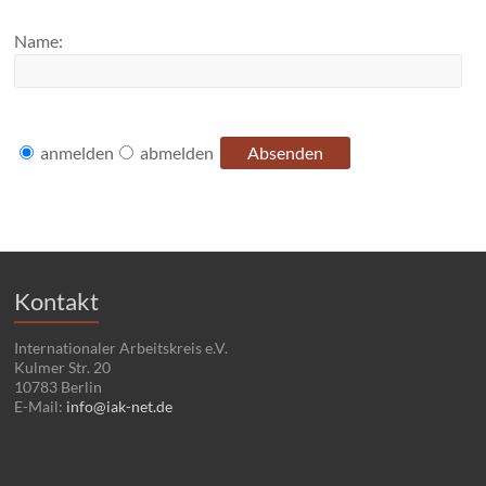
Name:
anmelden
abmelden
Kontakt
Internationaler Arbeitskreis e.V.
Kulmer Str. 20
10783 Berlin
E-Mail:
info@iak-net.de