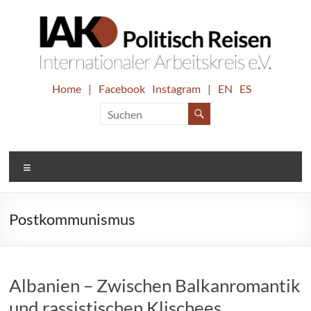
Zum
Inhalt
springen
IAK.
Home
|
Facebook
Instagram
|
EN
ES
Internationaler
Arbeitskreis
Politisch
e.V.
Reisen
Menü
Postkommunismus
Albanien – Zwischen Balkanromantik
und rassistischen Klischees