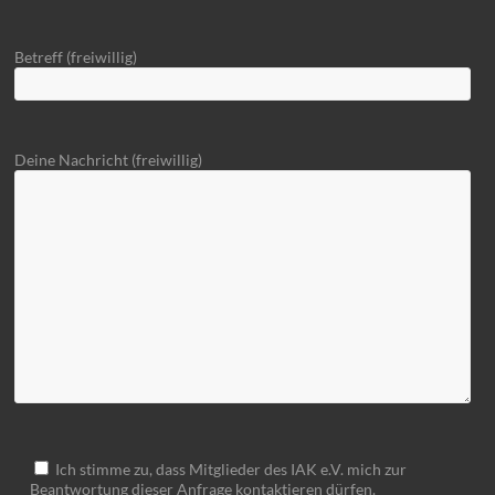
Betreff (freiwillig)
Deine Nachricht (freiwillig)
Ich stimme zu, dass Mitglieder des IAK e.V. mich zur
Beantwortung dieser Anfrage kontaktieren dürfen.