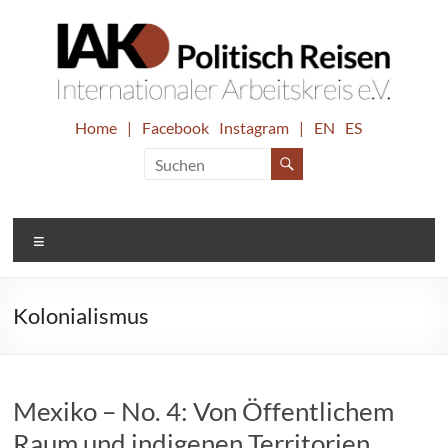
Zum
Inhalt
springen
IAK.
Home
|
Facebook
Instagram
|
EN
ES
Internationaler
Arbeitskreis
Politisch
e.V.
Reisen
Menü
Kolonialismus
Mexiko – No. 4: Von Öffentlichem
Raum und indigenen Territorien