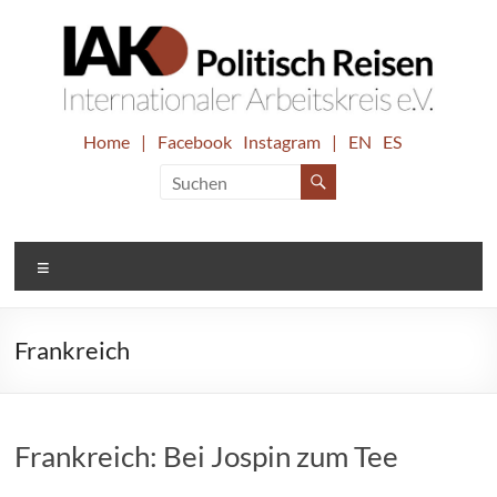
Zum
Inhalt
springen
IAK.
Home
|
Facebook
Instagram
|
EN
ES
Internationaler
Arbeitskreis
Politisch
e.V.
Reisen
Menü
Frankreich
Frankreich: Bei Jospin zum Tee