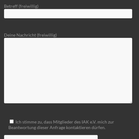
Betreff (freiwillig)
Deine Nachricht (freiwillig)
Ich stimme zu, dass Mitglieder des IAK e.V. mich zur
Beantwortung dieser Anfrage kontaktieren dürfen.