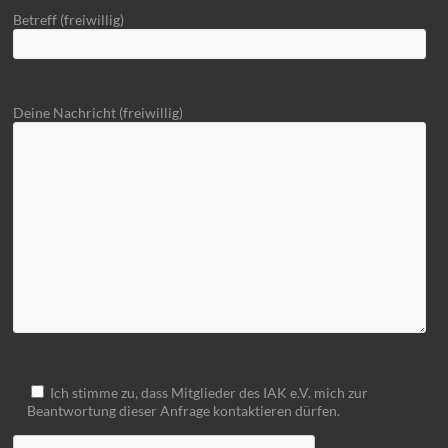
Betreff (freiwillig)
Deine Nachricht (freiwillig)
Ich stimme zu, dass Mitglieder des IAK e.V. mich zur
Beantwortung dieser Anfrage kontaktieren dürfen.