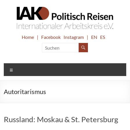
Zum
Inhalt
springen
IAK.
Home
|
Facebook
Instagram
|
EN
ES
Internationaler
Arbeitskreis
Politisch
e.V.
Reisen
Menü
Autoritarismus
Russland: Moskau & St. Petersburg