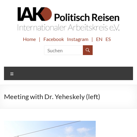
Zum
Inhalt
springen
IAK.
Home
|
Facebook
Instagram
|
EN
ES
Internationaler
Arbeitskreis
Politisch
e.V.
Reisen
Menü
Meeting with Dr. Yeheskely (left)