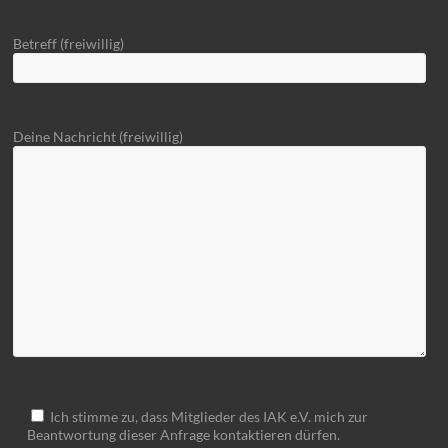
Betreff (freiwillig)
Deine Nachricht (freiwillig)
Ich stimme zu, dass Mitglieder des IAK e.V. mich zur
Beantwortung dieser Anfrage kontaktieren dürfen.