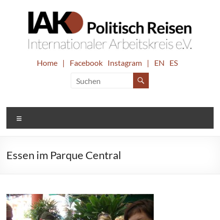
Zum
Inhalt
springen
IAK.
Home
|
Facebook
Instagram
|
EN
ES
Internationaler
Arbeitskreis
Politisch
e.V.
Reisen
Menü
Essen im Parque Central