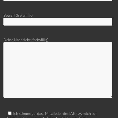
Betreff (freiwillig)
Deine Nachricht (freiwillig)
Ich stimme zu, dass Mitglieder des IAK e.V. mich zur